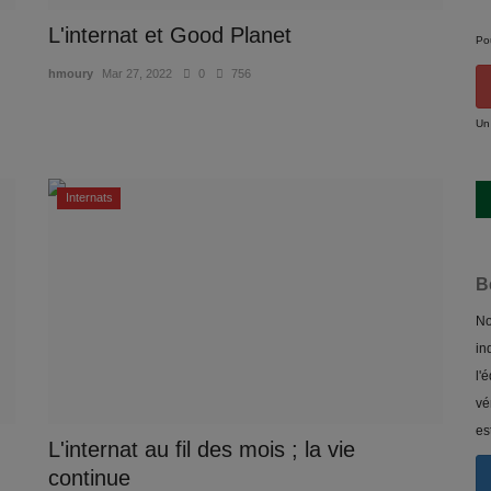
L'internat et Good Planet
Po
hmoury
Mar 27, 2022
0
756
Un
Internats
B
No
in
l'
vé
es
L'internat au fil des mois ; la vie
continue