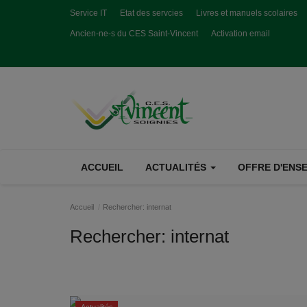
Service IT
Etat des servcies
Livres et manuels scolaires
Ancien-ne-s du CES Saint-Vincent
Activation email
ACCUEIL
ACTUALITÉS
OFFRE D'ENSE
Accueil
Rechercher: internat
Rechercher:
internat