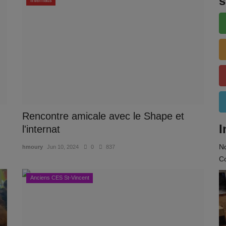
s
Internats
Rencontre amicale avec le Shape et
I
l'internat
N
hmoury
Jun 10, 2024
0
837
Co
Anciens CES St-Vincent