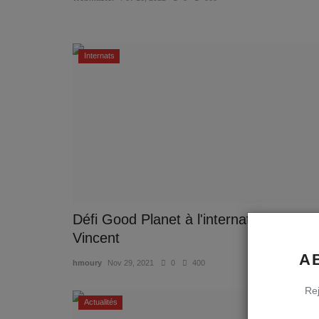
Internats
Défi Good Planet à l'internat Saint-
Vincent
A
hmoury
Nov 29, 2021
0
400
Rej
Actualités