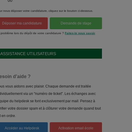
00
ur nous déposer votre candidature, cliquez sur le bouton ci-dessous.
Déposer ma candidature
Demande de stage
 problème lors du dépôt de votre candidature ?
Faites-le nous savoir
ASSISTANCE UTILISATEURS
esoin d'aide ?
us vous aidons avec plaisir. Chaque demande est traitée
dividuellement via un "numéro de ticket". Les échanges avec
équipe du helpdesk se font exclusivement par mail. Pensez à
rifier votre dossier spam et à clôturer votre demande quand tout
t en ordre.
Accéder au Helpdesk
Activation email école