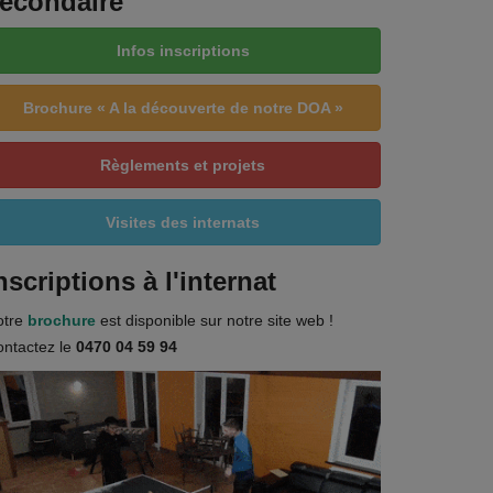
econdaire
Infos inscriptions
Brochure « A la découverte de notre DOA »
Règlements et projets
Visites des internats
nscriptions à l'internat
otre
brochure
est disponible sur notre site web !
ntactez le
0470 04 59 94