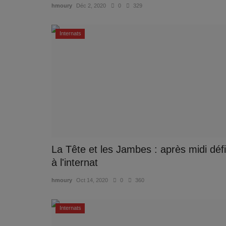
hmoury
Déc 2, 2020
0
329
Internats
La Tête et les Jambes : après midi défi
à l'internat
hmoury
Oct 14, 2020
0
360
Internats