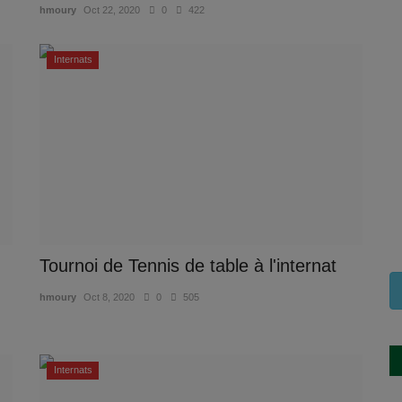
hmoury
Oct 22, 2020
0
422
Internats
Tournoi de Tennis de table à l'internat
hmoury
Oct 8, 2020
0
505
Internats