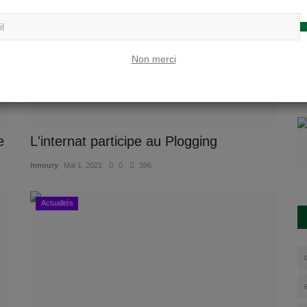
Non merci
e
L'internat participe au Plogging
hmoury
Mai 1, 2021
0
396
Actualités