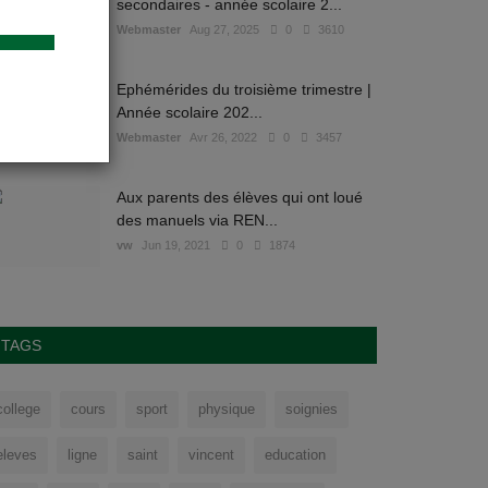
secondaires - année scolaire 2...
Webmaster
Aug 27, 2025
0
3610
Ephémérides du troisième trimestre |
Année scolaire 202...
Webmaster
Avr 26, 2022
0
3457
Aux parents des élèves qui ont loué
des manuels via REN...
vw
Jun 19, 2021
0
1874
TAGS
college
cours
sport
physique
soignies
eleves
ligne
saint
vincent
education