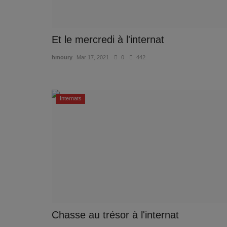
Et le mercredi à l'internat
hmoury
Mar 17, 2021
0
442
Internats
Chasse au trésor à l'internat