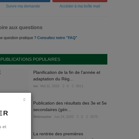
Suivre ma demande
Accéder à ma boîte mail
oire aux questions
e question pratique ?
Consultez notre "FAQ"
PUBLICATIONS POPULAIRES
Planification de la fin de l'année et
adaptation du Règ...
vw
Mai 11, 2020
0
8511
Publication des résultats des 3e et 5e
secondaires (gén...
ER
Webmaster
Jun 24, 2020
0
5575
s et
La rentrée des premières