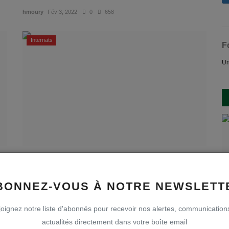
hmoury
Fév 3, 2022
0
658
Internats
F
Un
VTT à l'internat
hmoury
Sep 22, 2021
0
506
BONNEZ-VOUS À NOTRE NEWSLETT
oignez notre liste d'abonnés pour recevoir nos alertes, communication
Internats
actualités directement dans votre boîte email