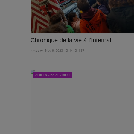
Chronique de la vie à l'Internat
hmoury
Nov 9, 2023
0
857
Anciens CES St-Vincent